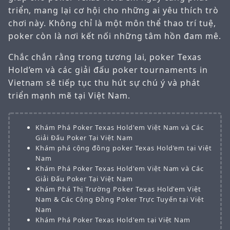
triển, mang lại cơ hội cho những ai yêu thích trò
chơi này. Không chỉ là một môn thể thao trí tuệ,
poker còn là nơi kết nối những tâm hồn đam mê.
Chắc chắn rằng trong tương lai, poker Texas
Hold’em và các giải đấu poker tournaments in
Vietnam sẽ tiếp tục thu hút sự chú ý và phát
triển mạnh mẽ tại Việt Nam.
Khám Phá Poker Texas Hold'em Việt Nam và Các
Giải Đấu Poker Tại Việt Nam
Khám phá cộng đồng poker Texas Hold'em tại Việt
Nam
Khám Phá Poker Texas Hold'em Việt Nam và Các
Giải Đấu Poker Tại Việt Nam
Khám Phá Thị Trường Poker Texas Hold'em Việt
Nam & Các Cộng Đồng Poker Trực Tuyến tại Việt
Nam
Khám Phá Poker Texas Hold'em tại Việt Nam