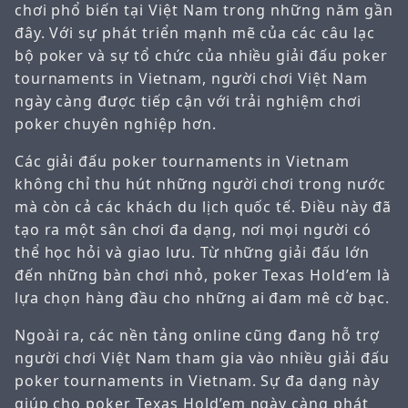
chơi phổ biến tại Việt Nam trong những năm gần
đây. Với sự phát triển mạnh mẽ của các câu lạc
bộ poker và sự tổ chức của nhiều giải đấu poker
tournaments in Vietnam, người chơi Việt Nam
ngày càng được tiếp cận với trải nghiệm chơi
poker chuyên nghiệp hơn.
Các giải đấu poker tournaments in Vietnam
không chỉ thu hút những người chơi trong nước
mà còn cả các khách du lịch quốc tế. Điều này đã
tạo ra một sân chơi đa dạng, nơi mọi người có
thể học hỏi và giao lưu. Từ những giải đấu lớn
đến những bàn chơi nhỏ, poker Texas Hold’em là
lựa chọn hàng đầu cho những ai đam mê cờ bạc.
Ngoài ra, các nền tảng online cũng đang hỗ trợ
người chơi Việt Nam tham gia vào nhiều giải đấu
poker tournaments in Vietnam. Sự đa dạng này
giúp cho poker Texas Hold’em ngày càng phát