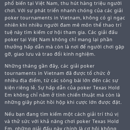
phổ biến tại Việt Nam, thu hút hàng triệu người
chơi. Với sự phát triển nhanh chóng của các giải
poker tournaments in Vietnam, không có gì ngạc
nhiên khi nhiều người đam mê môn thể thao trí
tuệ này tìm kiếm cơ hội tham gia. Các giải đấu
poker tại Việt Nam không chỉ mang lại phần
thưởng hấp dẫn mà còn là nơi để người chơi gặp
gỡ, giao lưu và trao đổi kinh nghiệm.
Những tháng gần đây, các giải poker
tournaments in Vietnam đã được tổ chức ở
nhiều địa điểm, từ các sòng bài lớn đến các sự
kiện riêng lẻ. Sự hấp dẫn của poker Texas Hold
Em không chỉ nằm ở tính chiến thuật mà còn là
những giây phút hồi hộp khi cược lớn được đặt.
Nếu bạn đang tìm kiếm một cách giải trí thú vị
và thử sức với khả năng chơi poker Texas Hold
Em, những giải đấu này chính là cơ hội không