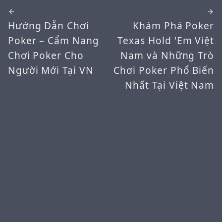
Hướng Dẫn Chơi
Khám Phá Poker
Poker – Cẩm Nang
Texas Hold 'Em Việt
Chơi Poker Cho
Nam và Những Trò
Người Mới Tại VN
Chơi Poker Phổ Biến
Nhất Tại Việt Nam