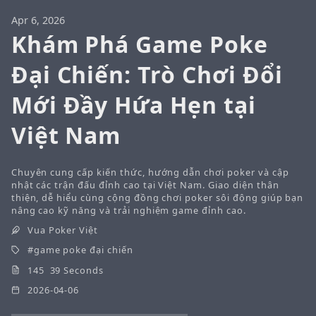
Apr 6, 2026
Khám Phá Game Poke
Đại Chiến: Trò Chơi Đổi
Mới Đầy Hứa Hẹn tại
Việt Nam
Chuyên cung cấp kiến thức, hướng dẫn chơi poker và cập
nhật các trận đấu đỉnh cao tại Việt Nam. Giao diện thân
thiện, dễ hiểu cùng cộng đồng chơi poker sôi động giúp bạn
nâng cao kỹ năng và trải nghiệm game đỉnh cao.
Vua Poker Việt
game poke đại chiến
145 39 Seconds
2026-04-06